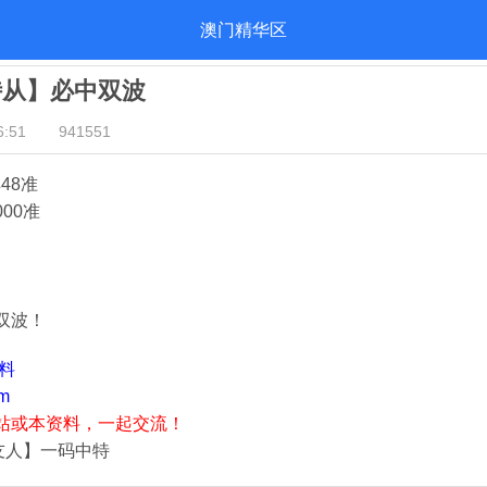
澳门精华区
侍从】必中双波
:51
941551
48准
000准
双波！
资料
m
站或本资料，一起交流！
友人】一码中特