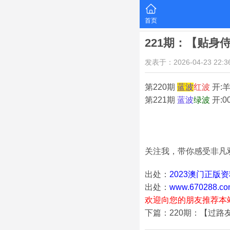
首页
221期：【贴身
发表于：2026-04-23 22:36
第220期
蓝
波
红
波
开:羊
第221期
蓝
波
绿
波
开:0
关注我，带你感受非凡
出处：
2023澳门正版
出处：
www.670288.co
欢迎向您的朋友推荐本
下篇：220期：【过路