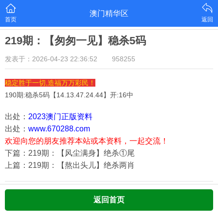
澳门精华区
首页
返回
219期：【匆匆一见】稳杀5码
发表于：2026-04-23 22:36:52
958255
稳定胜于一切,造福万万彩民！
190期:稳杀5码【
14.13.47.24.44
】开:16中
出处：
2023澳门正版资料
出处：
www.670288.com
欢迎向您的朋友推荐本站或本资料，一起交流！
下篇：219期：【风尘满身】绝杀①尾
上篇：219期：【熬出头儿】绝杀两肖
返回首页