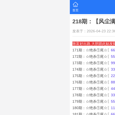
首页
218期：【风尘
发表于：2026-04-23 22:36
致富好出路,大胆跟此贴发
171期：☆绝杀①尾☆〖
66
172期：☆绝杀①尾☆〖
55
173期：☆绝杀①尾☆〖
99
174期：☆绝杀①尾☆〖
33
175期：☆绝杀①尾☆〖
22
176期：☆绝杀①尾☆〖
88
177期：☆绝杀①尾☆〖
44
178期：☆绝杀①尾☆〖
33
179期：☆绝杀①尾☆〖
55
180期：☆绝杀①尾☆〖
11
181期：☆绝杀①尾☆〖
66