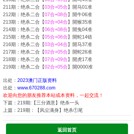
211期：绝杀二合【
03合+05合
】開马01准
212期：绝杀二合【
07合+08合
】開牛06准
213期：绝杀二合【
02合+04合
】開猴35准
214期：绝杀二合【
06合+08合
】開兔04准
215期：绝杀二合【
05合+06合
】開蛇14错
216期：绝杀二合【
03合+04合
】開马37准
217期：绝杀二合【
02合+05合
】開蛇26准
218期：绝杀二合【
07合+09合
】開虎17准
219期：绝杀二合【
02合+05合
】開0000准
出处：
2023澳门正版资料
出处：
www.670288.com
欢迎向您的朋友推荐本站或本资料，一起交流！
下篇：219期:【三分酒意】绝杀一头
上篇：219期：【风尘满身】绝杀①尾
返回首页