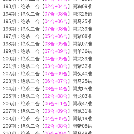
193期：绝杀二合【
02合+04合
】開狗09准
194期：绝杀二合【
07合+08合
】開蛇26错
195期：绝杀二合【
04合+06合
】開马25准
196期：绝杀二合【
07合+08合
】開龙39准
197期：绝杀二合【
05合+06合
】開猪08准
198期：绝杀二合【
03合+05合
】開鼠07准
199期：绝杀二合【
07合+09合
】開羊36错
200期：绝杀二合【
04合+05合
】開龙39准
201期：绝杀二合【
03合+08合
】開猪32准
202期：绝杀二合【
07合+09合
】開兔40准
203期：绝杀二合【
06合+07合
】開马25错
204期：绝杀二合【
03合+04合
】開虎05准
205期：绝杀二合【
02合+08合
】開龙03准
206期：绝杀二合【
06合+11合
】開猴47准
207期：绝杀二合【
03合+09合
】開鼠31准
208期：绝杀二合【
04合+05合
】開鼠19准
209期：绝杀二合【
02合+08合
】開猪08错
210期：绝杀二合【
06合+09合
】開马49准