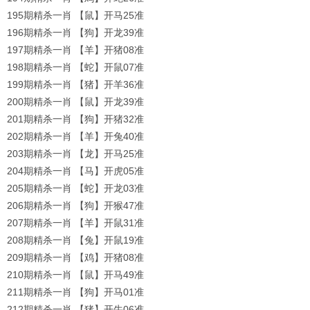
195期精杀一肖 【鼠】开马25准
196期精杀一肖 【狗】开龙39准
197期精杀一肖 【羊】开猪08准
198期精杀一肖 【蛇】开鼠07准
199期精杀一肖 【猪】开羊36准
200期精杀一肖 【鼠】开龙39准
201期精杀一肖 【狗】开猪32准
202期精杀一肖 【羊】开兔40准
203期精杀一肖 【龙】开马25准
204期精杀一肖 【马】开虎05准
205期精杀一肖 【蛇】开龙03准
206期精杀一肖 【狗】开猴47准
207期精杀一肖 【羊】开鼠31准
208期精杀一肖 【兔】开鼠19准
209期精杀一肖 【鸡】开猪08准
210期精杀一肖 【鼠】开马49准
211期精杀一肖 【狗】开马01准
212期精杀一肖 【猪】开牛06准