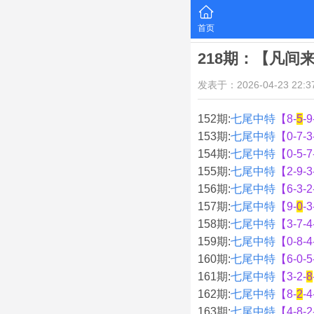
首页
218期：【凡间
发表于：2026-04-23 22:37
152期:
七尾中特
【8-
5
-9
153期:
七尾中特
【0-7-3
154期:
七尾中特
【0-5-7-
155期:
七尾中特
【2-9-3
156期:
七尾中特
【6-3-2
157期:
七尾中特
【9-
0
-3
158期:
七尾中特
【3-7-4-
159期:
七尾中特
【0-8-4-
160期:
七尾中特
【6-0-5
161期:
七尾中特
【3-2-
8
162期:
七尾中特
【8-
2
-4
163期:
七尾中特
【4-8-2