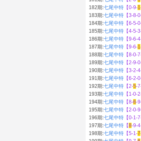
182期:
七尾中特
【0-9-
1
183期:
七尾中特
【3-8-0-
184期:
七尾中特
【6-5-0
185期:
七尾中特
【4-5-3
186期:
七尾中特
【9-6-4
187期:
七尾中特
【9-6-
1
188期:
七尾中特
【8-0-7
189期:
七尾中特
【2-9-0
190期:
七尾中特
【3-2-4
191期:
七尾中特
【6-2-0
192期:
七尾中特
【2-
5
-7
193期:
七尾中特
【1-0-2
194期:
七尾中特
【8-
6
-9
195期:
七尾中特
【2-0-9
196期:
七尾中特
【0-1-7
197期:
七尾中特
【
8
-9-
198期:
七尾中特
【5-1-
7