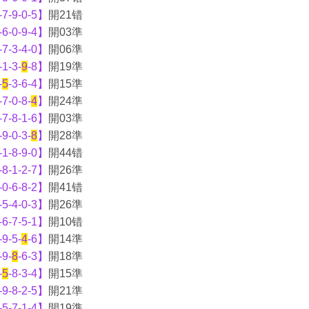
-7-9-0-5】
開21错
-6-0-9-4】
開03準
-7-3-4-0】
開06準
1-3-
9
-8】
開19準
-
5
-3-6-4
】
開15準
7-0-8-
4
】
開24準
4-7-8-1-6】
開03準
9-0-3-
8
】
開28準
-1-8-9-0】
開44错
-8-1-2-7】
開26準
-0-6-8-2】
開41错
-5-4-0-3】
開26準
-6-7-5-1】
開10错
9-5-
4
-6】
開14準
-9-
8
-6-3】
開18準
-
5
-8-3-4】
開15準
-9-8-2-5】
開21準
-5-7-1-4】
開19準