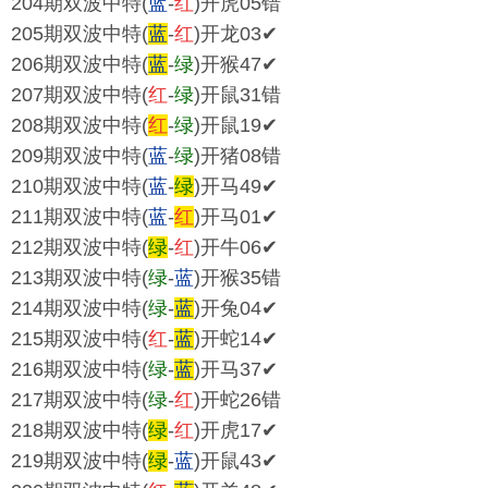
204期双波中特(
蓝
-
红
)开虎05错
205期双波中特(
蓝
-
红
)开龙03✔
206期双波中特(
蓝
-
绿
)开猴47✔
207期双波中特(
红
-
绿
)开鼠31错
208期双波中特(
红
-
绿
)开鼠19✔
209期双波中特(
蓝
-
绿
)开猪08错
210期双波中特(
蓝
-
绿
)开马49✔
211期双波中特(
蓝
-
红
)开马01✔
212期双波中特(
绿
-
红
)开牛06✔
213期双波中特(
绿
-
蓝
)开猴35错
214期双波中特(
绿
-
蓝
)开兔04✔
215期双波中特(
红
-
蓝
)开蛇14✔
216期双波中特(
绿
-
蓝
)开马37✔
217期双波中特(
绿
-
红
)开蛇26错
218期双波中特(
绿
-
红
)开虎17✔
219期双波中特(
绿
-
蓝
)开鼠43✔