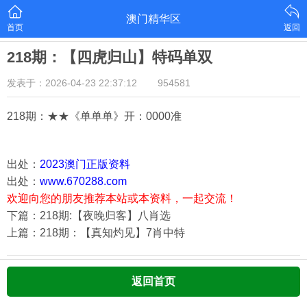
澳门精华区
首页
返回
218期：【四虎归山】特码单双
发表于：2026-04-23 22:37:12
954581
218期：★★《单单单》开：000
0准
出处：
2023澳门正版资料
出处：
www.670288.com
欢迎向您的朋友推荐本站或本资料，一起交流！
下篇：218期:【夜晚归客】八肖选
上篇：218期：【真知灼见】7肖中特
返回首页