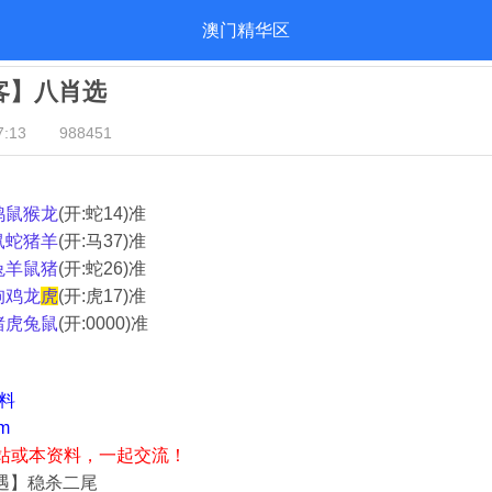
澳门精华区
归客】八肖选
:13
988451
鸡鼠猴龙
(开:蛇14)准
鼠蛇猪羊
(开:马37)准
兔羊鼠猪
(开:蛇26)准
狗鸡龙
虎
(开:虎17)准
猪虎兔鼠
(开:0000)准
资料
m
站或本资料，一起交流！
奇遇】稳杀二尾