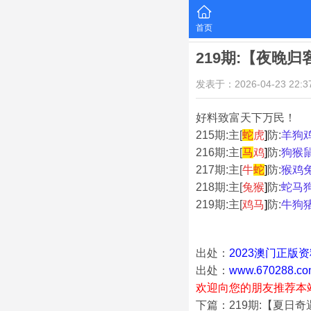
首页
219期:【夜晚
发表于：2026-04-23 22:37
好料致富天下万民！
215期:主[
蛇
虎
]
防:
羊狗
216期:主[
马
鸡
]
防:
狗猴
217期:主[
牛
蛇
]
防:
猴鸡
218期:主[
兔猴
]
防:
蛇马
219期:主[
鸡马
]
防:
牛狗
出处：
2023澳门正版
出处：
www.670288.co
欢迎向您的朋友推荐本
下篇：219期:【夏日