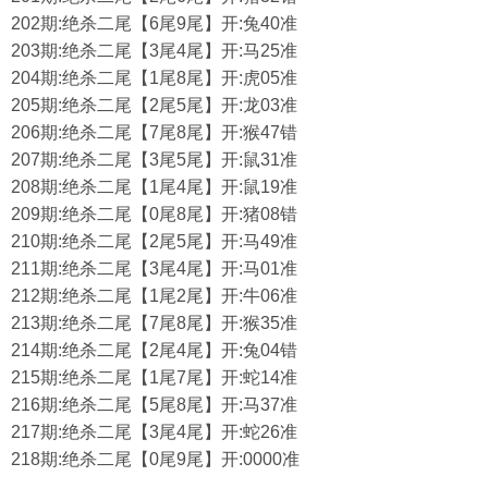
202期:绝杀二尾【6尾9尾】开:兔40准
203期:绝杀二尾【3尾4尾】开:马25准
204期:绝杀二尾【1尾8尾】开:虎05准
205期:绝杀二尾【2尾5尾】开:龙03准
206期:绝杀二尾【7尾8尾】开:猴47错
207期:绝杀二尾【3尾5尾】开:鼠31准
208期:绝杀二尾【1尾4尾】开:鼠19准
209期:绝杀二尾【0尾8尾】开:猪08错
210期:绝杀二尾【2尾5尾】开:马49准
211期:绝杀二尾【3尾4尾】开:马01准
212期:绝杀二尾【1尾2尾】开:牛06准
213期:绝杀二尾【7尾8尾】开:猴35准
214期:绝杀二尾【2尾4尾】开:兔04错
215期:绝杀二尾【1尾7尾】开:蛇14准
216期:绝杀二尾【5尾8尾】开:马37准
217期:绝杀二尾【3尾4尾】开:蛇26准
218期:绝杀二尾【0尾9尾】开:0000准