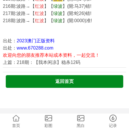
216期:波路→【
红
波
】【
绿
波
】(開:马37)错!
217期:波路→【
红
波
】【
绿
波
】(開:蛇26)错!
218期:波路→【
红
波
】【
绿
波
】(開:0000)准!
出处：
2023澳门正版资料
出处：
www.670288.com
欢迎向您的朋友推荐本站或本资料，一起交流！
上篇：218期：【我本闲凉】稳杀12码
返回首页
首页
彩图
黑白
记录