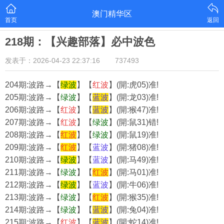
澳门精华区
首页
返回
218期：【兴趣部落】必中波色
发表于：2026-04-23 22:37:16
737493
204期:波路→【
绿
波
】【
红
波
】(開:虎05)准!
205期:波路→【
绿
波
】【
蓝
波
】(開:龙03)准!
206期:波路→【
红
波
】【
蓝
波
】(開:猴47)准!
207期:波路→【
红
波
】【
绿
波
】(開:鼠31)错!
208期:波路→【
红
波
】【
绿
波
】(開:鼠19)准!
209期:波路→【
红
波
】【
蓝
波
】(開:猪08)准!
210期:波路→【
绿
波
】【
蓝
波
】(開:马49)准!
211期:波路→【
绿
波
】【
红
波
】(開:马01)准!
212期:波路→【
绿
波
】【
蓝
波
】(開:牛06)准!
213期:波路→【
绿
波
】【
红
波
】(開:猴35)准!
214期:波路→【
绿
波
】【
蓝
波
】(開:兔04)准!
215期:波路→【
红
波
】【
蓝
波
】(開:蛇14)准!