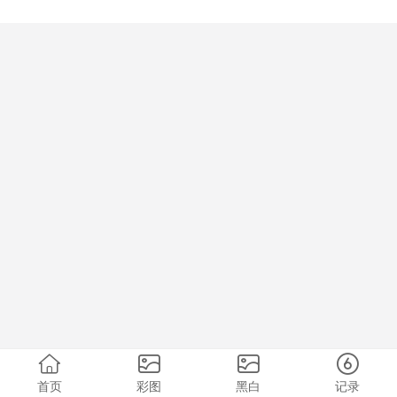
首页
彩图
黑白
记录