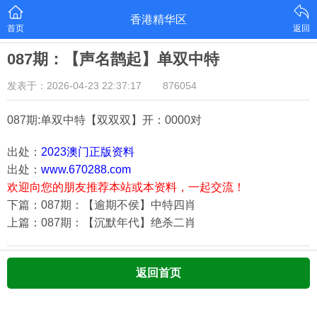
香港精华区
首页
返回
087期：【声名鹊起】单双中特
发表于：2026-04-23 22:37:17
876054
087期:单双中特【双双双
】开：0000对
出处：
2023澳门正版资料
出处：
www.670288.com
欢迎向您的朋友推荐本站或本资料，一起交流！
下篇：087期：【逾期不侯】中特四肖
上篇：087期：【沉默年代】绝杀二肖
返回首页