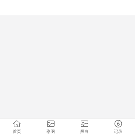
首页
彩图
黑白
记录