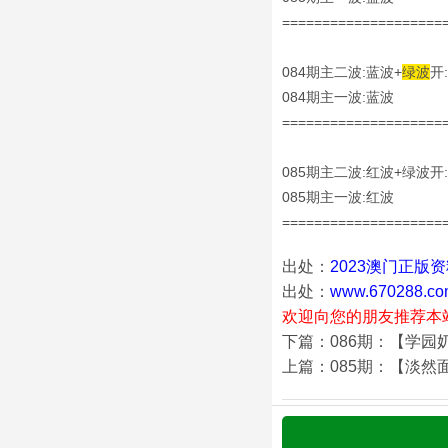
====================
084期主二波:蓝波+
绿波
开
084期主一波:蓝波
====================
085期主二波:红波+绿波开:
085期主一波:
红
波
====================
出处：
2023澳门正版
出处：
www.670288.co
欢迎向您的朋友推荐本
下篇：086期：【学园
上篇：085期：【淡然