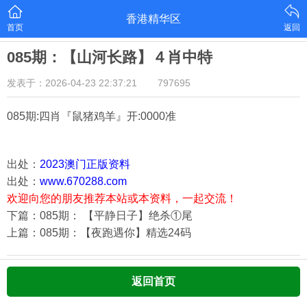
香港精华区
首页
返回
085期：【山河长路】４肖中特
发表于：2026-04-23 22:37:21
797695
085期:四肖『鼠猪鸡羊
』开:0000准
出处：
2023澳门正版资料
出处：
www.670288.com
欢迎向您的朋友推荐本站或本资料，一起交流！
下篇：085期： 【平静日子】绝杀①尾
上篇：085期：【夜跑遇你】精选24码
返回首页