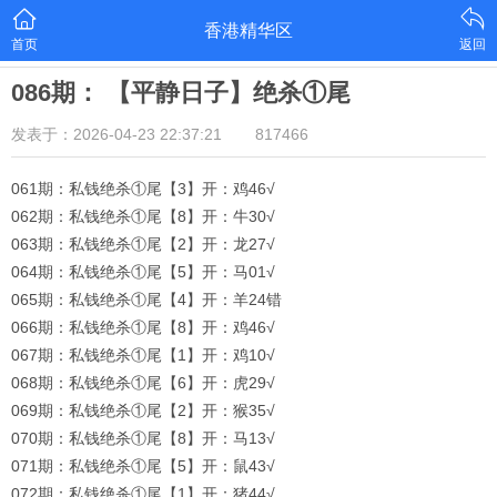
香港精华区
首页
返回
086期： 【平静日子】绝杀①尾
发表于：2026-04-23 22:37:21
817466
061期：私钱绝杀①尾【3】开：鸡46√
062期：私钱绝杀①尾【8】开：牛30√
063期：私钱绝杀①尾【2】开：龙27√
064期：私钱绝杀①尾【5】开：马01√
065期：私钱绝杀①尾【4】开：羊24错
066期：私钱绝杀①尾【8】开：鸡46√
067期：私钱绝杀①尾【1】开：鸡10√
068期：私钱绝杀①尾【6】开：虎29√
069期：私钱绝杀①尾【2】开：猴35√
070期：私钱绝杀①尾【8】开：马13√
071期：私钱绝杀①尾【5】开：鼠43√
072期：私钱绝杀①尾【1】开：猪44√