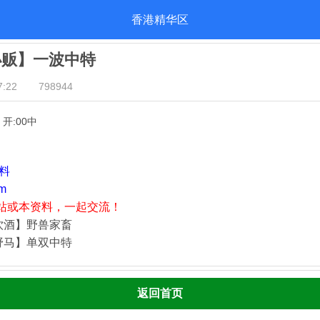
香港精华区
小贩】一波中特
:22
798944
】开:00中
资料
m
站或本资料，一起交流！
饮酒】野兽家畜
野马】单双中特
返回首页