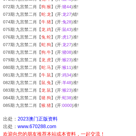
072期:九宫禁二肖【
狗.猴
】(开:
猪44
)准!
073期:九宫禁二肖【
蛇.龙
】(开:
龙27
)错!
074期:九宫禁二肖【
牛.猪
】(开:
兔28
)准!
075期:九宫禁二肖【
龙.鸡
】(开:
鼠43
)准!
076期:九宫禁二肖【
兔.蛇
】(开:
虎17
)准!
077期:九宫禁二肖【
蛇.狗
】(开:
龙27
)准!
078期:九宫禁二肖【
狗.牛
】(开:
猪08
)准!
079期:九宫禁二肖【
龙.虎
】(开:
猴23
)准!
080期:九宫禁二肖【
蛇.马
】(开:
猴11
)准!
081期:九宫禁二肖【
牛.鼠
】(开:
鸡34
)准!
082期:九宫禁二肖【
鼠.兔
】(开:
羊48
)准!
083期:九宫禁二肖【
龙.鼠
】(开:
猴23
)准!
084期:九宫禁二肖【
猪.狗
】(开:
蛇38
)准!
085期:九宫禁二肖【
猴.猪
】(开:
0000
)准!
出处：
2023澳门正版资料
出处：
www.670288.com
欢迎向您的朋友推荐本站或本资料，一起交流！