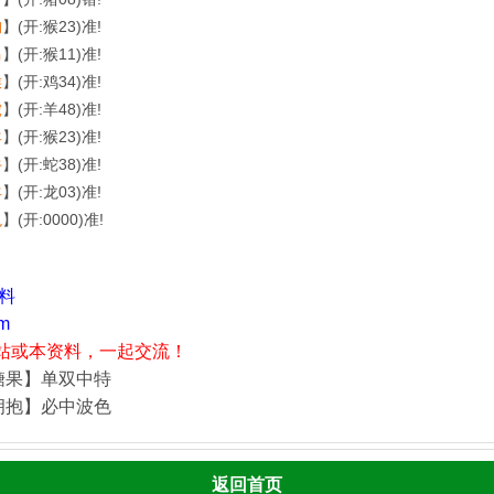
狗
】(开:猴23)准!
马
】(开:猴11)准!
猴
】(开:鸡34)准!
虎
】(开:羊48)准!
羊
】(开:猴23)准!
牛
】(开:蛇38)准!
羊
】(开:龙03)准!
兔
】(开:0000)准!
资料
m
站或本资料，一起交流！
糖果】单双中特
拥抱】必中波色
返回首页