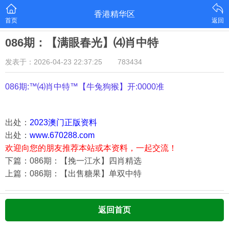
香港精华区
首页
返回
086期：【满眼春光】⑷肖中特
发表于：2026-04-23 22:37:25
783434
086期:™⑷肖中特™【
牛兔狗猴
】开:0000准
出处：
2023澳门正版资料
出处：
www.670288.com
欢迎向您的朋友推荐本站或本资料，一起交流！
下篇：086期：【挽一江水】四肖精选
上篇：086期：【出售糖果】单双中特
返回首页