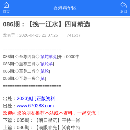
香港精华区
首页
返回
086期：【挽一江水】四肖精选
发表于：2026-04-23 22:37:25
741537
=========================
086期:◇至尊四肖◇
[鼠蛇羊兔
]开：0000中
086
期:◇至尊三肖◇[
鼠蛇羊
]
086
期:◇至尊二肖◇[
鼠蛇
]
086
期:◇至尊一肖◇[
鼠
]
=========================
出处：
2023澳门正版资料
出处：
www.670288.com
欢迎向您的朋友推荐本站或本资料，一起交流！
下篇：085期：【朗日星沉】平特一肖
上篇：086期：【满眼春光】⑷肖中特