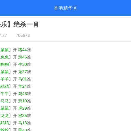
香港精华区
快乐】绝杀一肖
:27
705673
鼠鼠鼠
】开
猪44
准
兔兔兔
】开
鸡46
准
狗狗狗
】开
牛30
准
鼠鼠鼠
】开
龙27
准
羊羊羊
】开
马01
准
鸡鸡鸡
】开
羊24
准
牛牛牛
】开
鸡46
准
马马马
】开
鸡10
准
鼠鼠鼠
】开
虎29
准
龙龙龙
】开
猴35
准
鸡鸡鸡
】开
马13
准
蛇蛇蛇
】开
鼠43
准