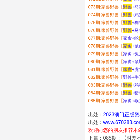
073期:家兽野兽【
野兽
+马
074期:家兽野兽【
野兽
+鸡
075期:家兽野兽【
野兽
+狗
076期:家兽野兽【
野兽
+马
077期:家兽野兽【
家禽+蛇
078期:家兽野兽【
家禽
+鼠
079期:家兽野兽【
家禽+兔
080期:家兽野兽【
家禽+鼠
081期:家兽野兽【
家禽
+虎
082期:家兽野兽【
野兽+牛
083期:家兽野兽【
野兽
+鸡
084期:家兽野兽【
野兽
+猪
085期:家兽野兽【
家禽+猴
出处：
2023澳门正版
出处：
www.670288.co
欢迎向您的朋友推荐本
下篇：085期：【时差