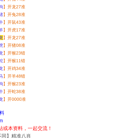
狗
】开龙27准
猪
】开兔28准
牛
】开鼠43准
羊
】开虎17准
龙
】开龙27准
虎
】开猪08准
龙
】开猴23错
蛇
】开猴11错
龙
】开鸡34准
马
】开羊48错
狗
】开猴23准
牛
】开蛇38准
龙
】开0000准
资料
m
站或本资料，一起交流！
不同】精准八肖