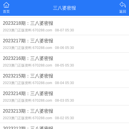
三八婆密报
首页
返回
2023218期：三八婆密报
2023澳门正版资料 670288.com
08-07 05:30
2023217期：三八婆密报
2023澳门正版资料 670288.com
08-06 05:30
2023216期：三八婆密报
2023澳门正版资料 670288.com
08-05 05:30
2023215期：三八婆密报
2023澳门正版资料 670288.com
08-04 05:30
2023214期：三八婆密报
2023澳门正版资料 670288.com
08-03 05:30
2023213期：三八婆密报
2023澳门正版资料 670288.com
08-02 05:30
2023212期：三八婆密报