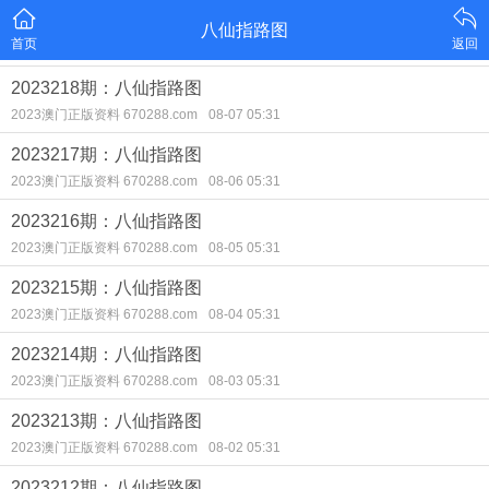
八仙指路图
首页
返回
2023218期：八仙指路图
2023澳门正版资料 670288.com
08-07 05:31
2023217期：八仙指路图
2023澳门正版资料 670288.com
08-06 05:31
2023216期：八仙指路图
2023澳门正版资料 670288.com
08-05 05:31
2023215期：八仙指路图
2023澳门正版资料 670288.com
08-04 05:31
2023214期：八仙指路图
2023澳门正版资料 670288.com
08-03 05:31
2023213期：八仙指路图
2023澳门正版资料 670288.com
08-02 05:31
2023212期：八仙指路图