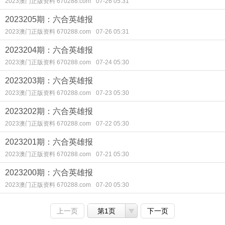
2023澳门正版资料 670288.com
07-26 05:31
2023205期：六合英雄报
2023澳门正版资料 670288.com
07-26 05:31
2023204期：六合英雄报
2023澳门正版资料 670288.com
07-24 05:30
2023203期：六合英雄报
2023澳门正版资料 670288.com
07-23 05:30
2023202期：六合英雄报
2023澳门正版资料 670288.com
07-22 05:30
2023201期：六合英雄报
2023澳门正版资料 670288.com
07-21 05:30
2023200期：六合英雄报
2023澳门正版资料 670288.com
07-20 05:30
上一页
第1页
下一页