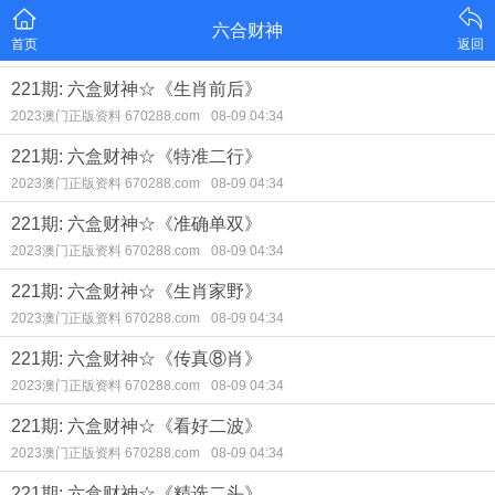
六合财神
首页
返回
221期: 六盒财神☆《生肖前后》
2023澳门正版资料 670288.com
08-09 04:34
221期: 六盒财神☆《特准二行》
2023澳门正版资料 670288.com
08-09 04:34
221期: 六盒财神☆《准确单双》
2023澳门正版资料 670288.com
08-09 04:34
221期: 六盒财神☆《生肖家野》
2023澳门正版资料 670288.com
08-09 04:34
221期: 六盒财神☆《传真⑧肖》
2023澳门正版资料 670288.com
08-09 04:34
221期: 六盒财神☆《看好二波》
2023澳门正版资料 670288.com
08-09 04:34
221期: 六盒财神☆《精选二头》