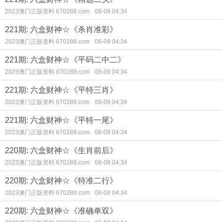
2023澳门正版资料 670288.com
08-09 04:34
221期: 六盒财神☆《杀肖准彩》
2023澳门正版资料 670288.com
08-09 04:34
221期: 六盒财神☆《平码二中二》
2023澳门正版资料 670288.com
08-09 04:34
221期: 六盒财神☆《平特三肖》
2023澳门正版资料 670288.com
08-09 04:34
221期: 六盒财神☆《平特一尾》
2023澳门正版资料 670288.com
08-09 04:34
220期: 六盒财神☆《生肖前后》
2023澳门正版资料 670288.com
08-08 04:34
220期: 六盒财神☆《特准二行》
2023澳门正版资料 670288.com
08-08 04:34
220期: 六盒财神☆《准确单双》