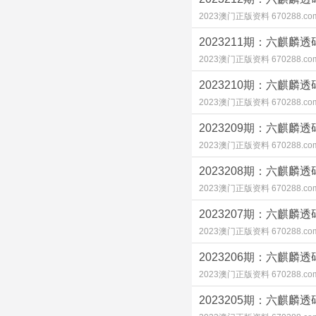
2023澳门正版资料 670288.co
2023211期：六麒麟透
2023澳门正版资料 670288.co
2023210期：六麒麟透
2023澳门正版资料 670288.co
2023209期：六麒麟透
2023澳门正版资料 670288.co
2023208期：六麒麟透
2023澳门正版资料 670288.co
2023207期：六麒麟透
2023澳门正版资料 670288.co
2023206期：六麒麟透
2023澳门正版资料 670288.co
2023205期：六麒麟透