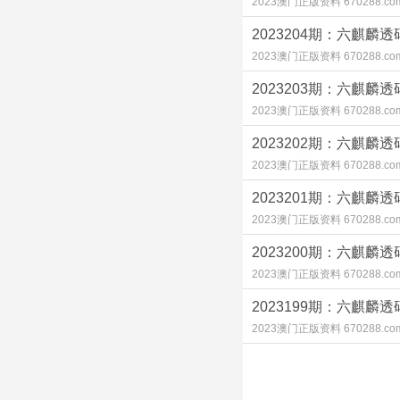
2023澳门正版资料 670288.co
2023204期：六麒麟透
2023澳门正版资料 670288.co
2023203期：六麒麟透
2023澳门正版资料 670288.co
2023202期：六麒麟透
2023澳门正版资料 670288.co
2023201期：六麒麟透
2023澳门正版资料 670288.co
2023200期：六麒麟透
2023澳门正版资料 670288.co
2023199期：六麒麟透
2023澳门正版资料 670288.co