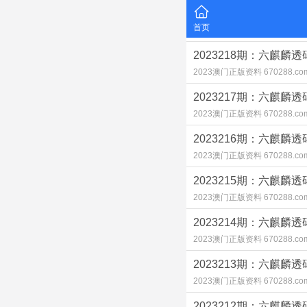
首页
2023218期：六麒麟透
2023澳门正版资料 670288.co
2023217期：六麒麟透
2023澳门正版资料 670288.co
2023216期：六麒麟透
2023澳门正版资料 670288.co
2023215期：六麒麟透
2023澳门正版资料 670288.co
2023214期：六麒麟透
2023澳门正版资料 670288.co
2023213期：六麒麟透
2023澳门正版资料 670288.co
2023212期：六麒麟透