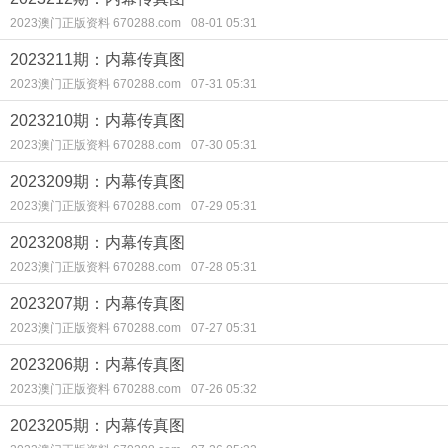
2023澳门正版资料 670288.com
08-01 05:31
2023211期：内幕传真图
2023澳门正版资料 670288.com
07-31 05:31
2023210期：内幕传真图
2023澳门正版资料 670288.com
07-30 05:31
2023209期：内幕传真图
2023澳门正版资料 670288.com
07-29 05:31
2023208期：内幕传真图
2023澳门正版资料 670288.com
07-28 05:31
2023207期：内幕传真图
2023澳门正版资料 670288.com
07-27 05:31
2023206期：内幕传真图
2023澳门正版资料 670288.com
07-26 05:32
2023205期：内幕传真图