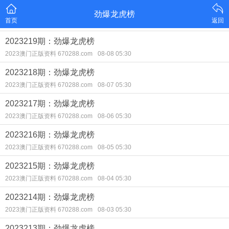
劲爆龙虎榜
首页
返回
2023219期：劲爆龙虎榜
2023澳门正版资料 670288.com
08-08 05:30
2023218期：劲爆龙虎榜
2023澳门正版资料 670288.com
08-07 05:30
2023217期：劲爆龙虎榜
2023澳门正版资料 670288.com
08-06 05:30
2023216期：劲爆龙虎榜
2023澳门正版资料 670288.com
08-05 05:30
2023215期：劲爆龙虎榜
2023澳门正版资料 670288.com
08-04 05:30
2023214期：劲爆龙虎榜
2023澳门正版资料 670288.com
08-03 05:30
2023213期：劲爆龙虎榜