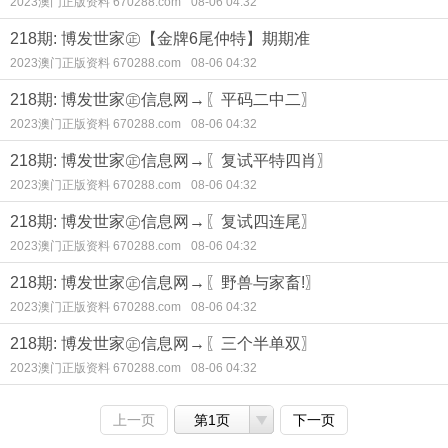
2023澳门正版资料 670288.com
08-06 04:32
218期: 博发世家㊣【金牌6尾仲特】期期准
2023澳门正版资料 670288.com
08-06 04:32
218期: 博发世家㊣信息网→〖平码二中二〗
2023澳门正版资料 670288.com
08-06 04:32
218期: 博发世家㊣信息网→〖复试平特四肖〗
2023澳门正版资料 670288.com
08-06 04:32
218期: 博发世家㊣信息网→〖复试四连尾〗
2023澳门正版资料 670288.com
08-06 04:32
218期: 博发世家㊣信息网→〖野兽与家畜!〗
2023澳门正版资料 670288.com
08-06 04:32
218期: 博发世家㊣信息网→〖三个半单双〗
2023澳门正版资料 670288.com
08-06 04:32
上一页
第1页
下一页