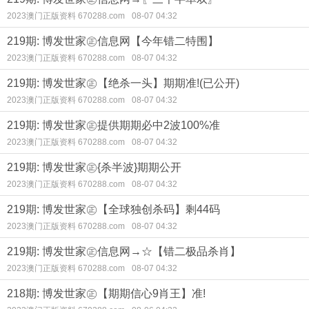
2023澳门正版资料 670288.com
08-07 04:32
219期: 博发世家㊣信息网【今年错二特围】
2023澳门正版资料 670288.com
08-07 04:32
219期: 博发世家㊣【绝杀一头】期期准!(已公开)
2023澳门正版资料 670288.com
08-07 04:32
219期: 博发世家㊣提供期期必中2波100%准
2023澳门正版资料 670288.com
08-07 04:32
219期: 博发世家㊣{杀半波}期期公开
2023澳门正版资料 670288.com
08-07 04:32
219期: 博发世家㊣【全球独创杀码】剩44码
2023澳门正版资料 670288.com
08-07 04:32
219期: 博发世家㊣信息网→☆【错二极品杀肖】
2023澳门正版资料 670288.com
08-07 04:32
218期: 博发世家㊣【期期信心9肖王】准!