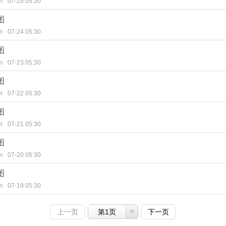
m
07-25 05:30
图
m
07-24 05:30
图
m
07-23 05:30
图
m
07-22 05:30
图
m
07-21 05:30
图
m
07-20 05:30
图
m
07-19 05:30
上一页
第1页
下一页