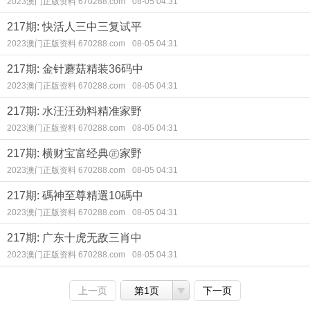
2023澳门正版资料 670288.com
08-05 04:31
217期: 快活人三中三复试平
2023澳门正版资料 670288.com
08-05 04:31
217期: 金针蘑菇精装36码中
2023澳门正版资料 670288.com
08-05 04:31
217期: 水汪汪劲料精准家野
2023澳门正版资料 670288.com
08-05 04:31
217期: 横财宝富经典㊣家野
2023澳门正版资料 670288.com
08-05 04:31
217期: 碼神至尊精選10碼中
2023澳门正版资料 670288.com
08-05 04:31
217期: 广东十虎无敌三肖中
2023澳门正版资料 670288.com
08-05 04:31
上一页
第1页
下一页