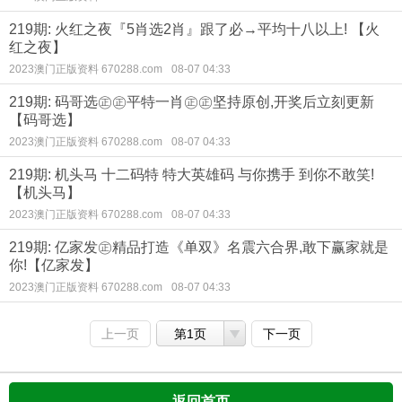
219期: 火红之夜『5肖选2肖』跟了必→平均十八以上! 【火
红之夜】
2023澳门正版资料 670288.com
08-07 04:33
219期: 码哥选㊣㊣平特一肖㊣㊣坚持原创,开奖后立刻更新
【码哥选】
2023澳门正版资料 670288.com
08-07 04:33
219期: 机头马 十二码特 特大英雄码 与你携手 到你不敢笑!
【机头马】
2023澳门正版资料 670288.com
08-07 04:33
219期: 亿家发㊣精品打造《单双》名震六合界,敢下赢家就是
你!【亿家发】
2023澳门正版资料 670288.com
08-07 04:33
上一页
第1页
下一页
返回首页