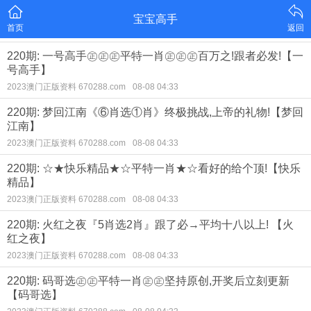
宝宝高手
首页
返回
220期: 一号高手㊣㊣㊣平特一肖㊣㊣㊣百万之!跟者必发!【一
号高手】
2023澳门正版资料 670288.com
08-08 04:33
220期: 梦回江南《⑥肖选①肖》终极挑战,上帝的礼物!【梦回
江南】
2023澳门正版资料 670288.com
08-08 04:33
220期: ☆★快乐精品★☆平特一肖★☆看好的给个顶!【快乐
精品】
2023澳门正版资料 670288.com
08-08 04:33
220期: 火红之夜『5肖选2肖』跟了必→平均十八以上! 【火
红之夜】
2023澳门正版资料 670288.com
08-08 04:33
220期: 码哥选㊣㊣平特一肖㊣㊣坚持原创,开奖后立刻更新
【码哥选】