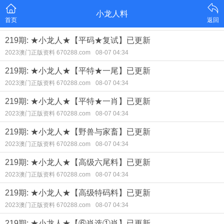
小龙人料
首页
返回
219期: ★小龙人★【平码★复试】已更新
2023澳门正版资料 670288.com
08-07 04:34
219期: ★小龙人★【平特★一尾】已更新
2023澳门正版资料 670288.com
08-07 04:34
219期: ★小龙人★【平特★一肖】已更新
2023澳门正版资料 670288.com
08-07 04:34
219期: ★小龙人★【野兽与家畜】已更新
2023澳门正版资料 670288.com
08-07 04:34
219期: ★小龙人★【高级六尾料】已更新
2023澳门正版资料 670288.com
08-07 04:34
219期: ★小龙人★【高级特码料】已更新
2023澳门正版资料 670288.com
08-07 04:34
219期: ★小龙人★【⑥肖选①肖】已更新