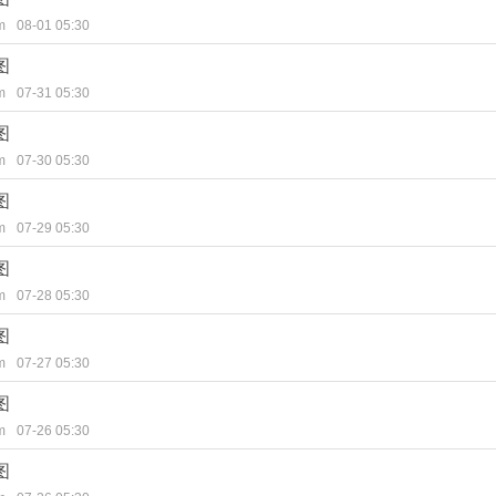
m
08-01 05:30
图
m
07-31 05:30
图
m
07-30 05:30
图
m
07-29 05:30
图
m
07-28 05:30
图
m
07-27 05:30
图
m
07-26 05:30
图