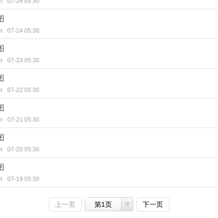
m
07-26 05:30
图
m
07-24 05:30
图
m
07-23 05:30
图
m
07-22 05:30
图
m
07-21 05:30
图
m
07-20 05:30
图
m
07-19 05:30
上一页
第1页
下一页