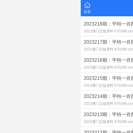
首页
2023218期：平特一肖
2023澳门正版资料 670288.co
2023217期：平特一肖
2023澳门正版资料 670288.co
2023216期：平特一肖
2023澳门正版资料 670288.co
2023215期：平特一肖
2023澳门正版资料 670288.co
2023214期：平特一肖
2023澳门正版资料 670288.co
2023213期：平特一肖
2023澳门正版资料 670288.co
2023212期：平特一肖