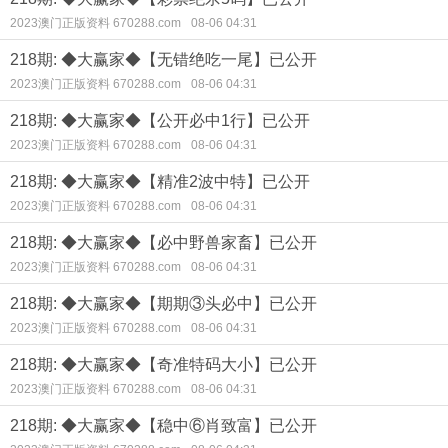
2023澳门正版资料 670288.com
08-06 04:31
218期: ◆大赢家◆【无错绝吃一尾】已公开
2023澳门正版资料 670288.com
08-06 04:31
218期: ◆大赢家◆【公开必中1行】已公开
2023澳门正版资料 670288.com
08-06 04:31
218期: ◆大赢家◆【精准2波中特】已公开
2023澳门正版资料 670288.com
08-06 04:31
218期: ◆大赢家◆【必中野兽家畜】已公开
2023澳门正版资料 670288.com
08-06 04:31
218期: ◆大赢家◆【期期③头必中】已公开
2023澳门正版资料 670288.com
08-06 04:31
218期: ◆大赢家◆【奇准特码大小】已公开
2023澳门正版资料 670288.com
08-06 04:31
218期: ◆大赢家◆【稳中⑥肖致富】已公开