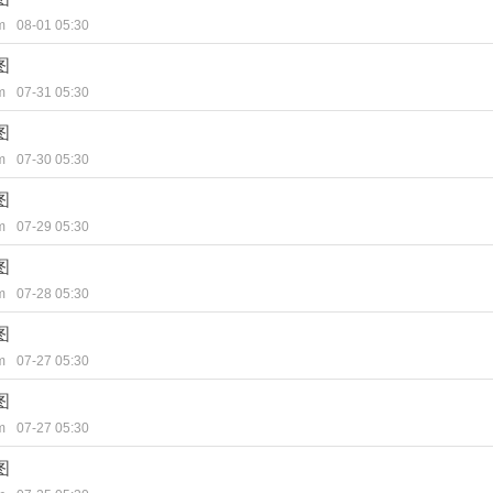
m
08-01 05:30
图
m
07-31 05:30
图
m
07-30 05:30
图
m
07-29 05:30
图
m
07-28 05:30
图
m
07-27 05:30
图
m
07-27 05:30
图