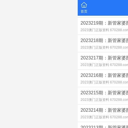
首页
2023219期：新管家婆
2023澳门正版资料 670288.co
2023218期：新管家婆
2023澳门正版资料 670288.co
2023217期：新管家婆
2023澳门正版资料 670288.co
2023216期：新管家婆
2023澳门正版资料 670288.co
2023215期：新管家婆
2023澳门正版资料 670288.co
2023214期：新管家婆
2023澳门正版资料 670288.co
2023213期：新管家婆