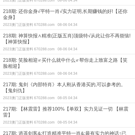
2023澳门正版资料 670288.com
08-06 04:34
218期: 还你金身√平特一肖√实力证明,长期赚钱的好!【还你
金身】
2023澳门正版资料 670288.com
08-06 04:34
218期: 神算快报∧精准(正版五肖)顶级特√从此让你不再烦恼!
【神算快报】
2023澳门正版资料 670288.com
08-06 04:34
218期: 笑脸相迎≌买什么就中什么≌帮你走上致富之路【笑
脸相迎】
2023澳门正版资料 670288.com
08-06 04:34
217期: 鬼剑《内部特肖》本人刚从香港买的,可以参考的。
【鬼剑仇】
2023澳门正版资料 670288.com
08-05 04:34
217期: 【林震雷】推荐100%【单双】实力见证一切 【林震
雷】
2023澳门正版资料 670288.com
08-05 04:34
217期: 逍遥剑客&;打造精准平特一肖&;最有实力的神话↑已