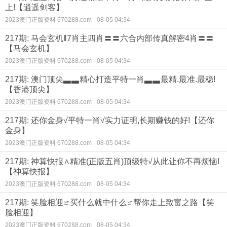
上!【逍遥剑客】
2023澳门正版资料 670288.com
08-05 04:34
217期: 马会玄机‖7肖主四肖〓〓六合内部传真解密4肖〓〓
【马会玄机】
2023澳门正版资料 670288.com
08-05 04:34
217期: 澳门顶尖▃▃精心打造平特一肖▃▃最精.最准.最稳!
【香港顶尖】
2023澳门正版资料 670288.com
08-05 04:34
217期: 还你金身√平特一肖√实力证明,长期赚钱的好!【还你
金身】
2023澳门正版资料 670288.com
08-05 04:34
217期: 神算快报∧精准(正版五肖)顶级特√从此让你不再烦恼!
【神算快报】
2023澳门正版资料 670288.com
08-05 04:34
217期: 笑脸相迎≌买什么就中什么≌帮你走上致富之路【笑
脸相迎】
2023澳门正版资料 670288.com
08-05 04:34