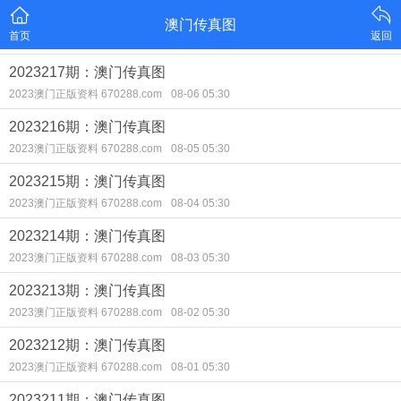
澳门传真图
首页
返回
2023217期：澳门传真图
2023澳门正版资料 670288.com
08-06 05:30
2023216期：澳门传真图
2023澳门正版资料 670288.com
08-05 05:30
2023215期：澳门传真图
2023澳门正版资料 670288.com
08-04 05:30
2023214期：澳门传真图
2023澳门正版资料 670288.com
08-03 05:30
2023213期：澳门传真图
2023澳门正版资料 670288.com
08-02 05:30
2023212期：澳门传真图
2023澳门正版资料 670288.com
08-01 05:30
2023211期：澳门传真图