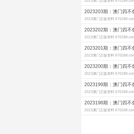
2023澳门正版资料 670288.co
2023203期：澳门四不
2023澳门正版资料 670288.co
2023202期：澳门四不
2023澳门正版资料 670288.co
2023201期：澳门四不
2023澳门正版资料 670288.co
2023200期：澳门四不
2023澳门正版资料 670288.co
2023199期：澳门四不
2023澳门正版资料 670288.co
2023198期：澳门四不
2023澳门正版资料 670288.co