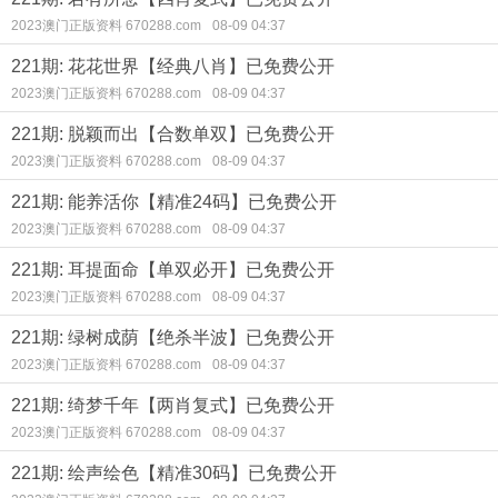
2023澳门正版资料 670288.com
08-09 04:37
221期: 花花世界【经典八肖】已免费公开
2023澳门正版资料 670288.com
08-09 04:37
221期: 脱颖而出【合数单双】已免费公开
2023澳门正版资料 670288.com
08-09 04:37
221期: 能养活你【精准24码】已免费公开
2023澳门正版资料 670288.com
08-09 04:37
221期: 耳提面命【单双必开】已免费公开
2023澳门正版资料 670288.com
08-09 04:37
221期: 绿树成荫【绝杀半波】已免费公开
2023澳门正版资料 670288.com
08-09 04:37
221期: 绮梦千年【两肖复式】已免费公开
2023澳门正版资料 670288.com
08-09 04:37
221期: 绘声绘色【精准30码】已免费公开