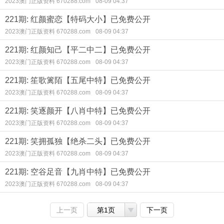
2023澳门正版资料 670288.com
08-09 04:37
221期: 红颜蜜恋【特码大小】已免费公开
2023澳门正版资料 670288.com
08-09 04:37
221期: 红颜知己【平二中二】已免费公开
2023澳门正版资料 670288.com
08-09 04:37
221期: 笙歌篱陌【五尾中特】已免费公开
2023澳门正版资料 670288.com
08-09 04:37
221期: 笑逐颜开【八肖中特】已免费公开
2023澳门正版资料 670288.com
08-09 04:37
221期: 笑拥孤独【绝杀二头】已免费公开
2023澳门正版资料 670288.com
08-09 04:37
221期: 空谷足音【九肖中特】已免费公开
2023澳门正版资料 670288.com
08-09 04:37
上一页
第1页
下一页