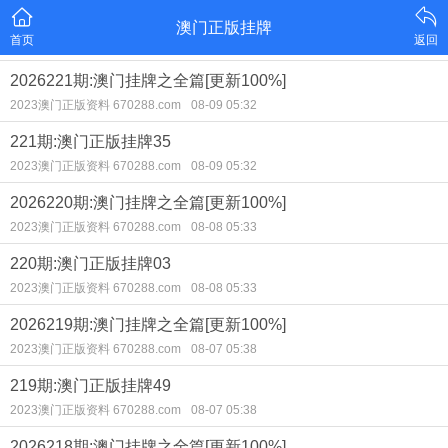
澳门正版挂牌
首页
返回
2026221期:澳门挂牌之全篇[更新100%]
2023澳门正版资料 670288.com
08-09 05:32
221期:澳门正版挂牌35
2023澳门正版资料 670288.com
08-09 05:32
2026220期:澳门挂牌之全篇[更新100%]
2023澳门正版资料 670288.com
08-08 05:33
220期:澳门正版挂牌03
2023澳门正版资料 670288.com
08-08 05:33
2026219期:澳门挂牌之全篇[更新100%]
2023澳门正版资料 670288.com
08-07 05:38
219期:澳门正版挂牌49
2023澳门正版资料 670288.com
08-07 05:38
2026218期:澳门挂牌之全篇[更新100%]