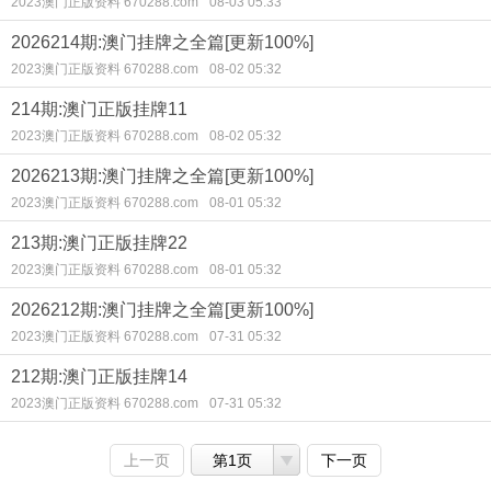
2023澳门正版资料 670288.com
08-03 05:33
2026214期:澳门挂牌之全篇[更新100%]
2023澳门正版资料 670288.com
08-02 05:32
214期:澳门正版挂牌11
2023澳门正版资料 670288.com
08-02 05:32
2026213期:澳门挂牌之全篇[更新100%]
2023澳门正版资料 670288.com
08-01 05:32
213期:澳门正版挂牌22
2023澳门正版资料 670288.com
08-01 05:32
2026212期:澳门挂牌之全篇[更新100%]
2023澳门正版资料 670288.com
07-31 05:32
212期:澳门正版挂牌14
2023澳门正版资料 670288.com
07-31 05:32
上一页
第1页
下一页