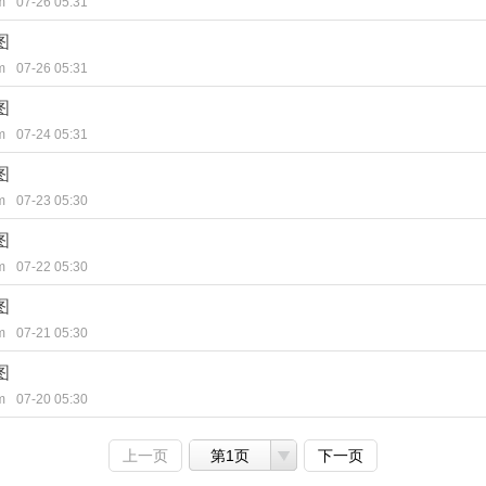
m
07-26 05:31
图
m
07-26 05:31
图
m
07-24 05:31
图
m
07-23 05:30
图
m
07-22 05:30
图
m
07-21 05:30
图
m
07-20 05:30
上一页
第1页
下一页