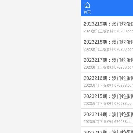
首页
2023219期：澳门蛇蛋
2023澳门正版资料 670288.co
2023218期：澳门蛇蛋
2023澳门正版资料 670288.co
2023217期：澳门蛇蛋
2023澳门正版资料 670288.co
2023216期：澳门蛇蛋
2023澳门正版资料 670288.co
2023215期：澳门蛇蛋
2023澳门正版资料 670288.co
2023214期：澳门蛇蛋
2023澳门正版资料 670288.co
2023213期：澳门蛇蛋