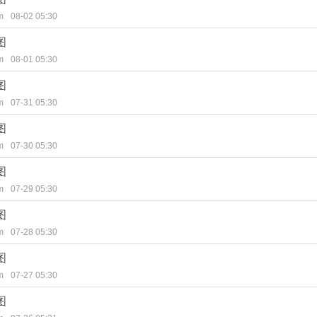
m
08-02 05:30
图
m
08-01 05:30
图
m
07-31 05:30
图
m
07-30 05:30
图
m
07-29 05:30
图
m
07-28 05:30
图
m
07-27 05:30
图