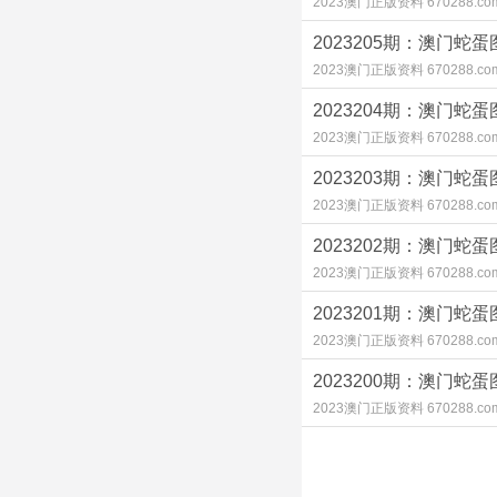
2023澳门正版资料 670288.co
2023205期：澳门蛇蛋
2023澳门正版资料 670288.co
2023204期：澳门蛇蛋
2023澳门正版资料 670288.co
2023203期：澳门蛇蛋
2023澳门正版资料 670288.co
2023202期：澳门蛇蛋
2023澳门正版资料 670288.co
2023201期：澳门蛇蛋
2023澳门正版资料 670288.co
2023200期：澳门蛇蛋
2023澳门正版资料 670288.co