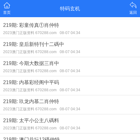
特码玄机
首页
返回
219期: 彩童传真①肖仲特
2023澳门正版资料 670288.com
08-07 04:34
219期: 皇后新特刊十二碼中
2023澳门正版资料 670288.com
08-07 04:34
219期: 今期大数据三肖中
2023澳门正版资料 670288.com
08-07 04:34
219期: 内慕彩经阁中平码
2023澳门正版资料 670288.com
08-07 04:34
219期: 玖龙内慕二肖仲特
2023澳门正版资料 670288.com
08-07 04:34
219期: 太平小公主八碼料
2023澳门正版资料 670288.com
08-07 04:34
219期: 澳门总坛12碼仲特