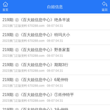
白姐信息
首页
返回
219期: ㊣《百大姐信息中心》绝杀半波
2023澳门正版资料 670288.com
08-07 04:31
219期: ㊣《百大姐信息中心》特玛大小
2023澳门正版资料 670288.com
08-07 04:31
219期: ㊣《百大姐信息中心》野兽家畜
2023澳门正版资料 670288.com
08-07 04:31
219期: ㊣《百大姐信息中心》期期3行
2023澳门正版资料 670288.com
08-07 04:31
219期: ㊣《百大姐信息中心》6尾仲特
2023澳门正版资料 670288.com
08-07 04:31
219期: ㊣《百大姐信息中心》①肖仲特平
2023澳门正版资料 670288.com
08-07 04:31
219期: ㊣《百大姐信息中心》3头仲特