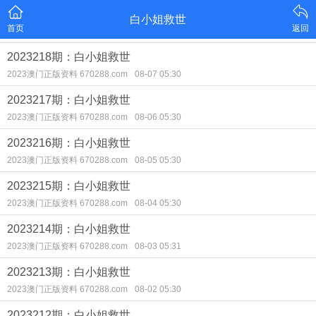
白小姐救世
首页
返回
2023218期：白小姐救世
2023澳门正版资料 670288.com
08-07 05:30
2023217期：白小姐救世
2023澳门正版资料 670288.com
08-06 05:30
2023216期：白小姐救世
2023澳门正版资料 670288.com
08-05 05:30
2023215期：白小姐救世
2023澳门正版资料 670288.com
08-04 05:30
2023214期：白小姐救世
2023澳门正版资料 670288.com
08-03 05:31
2023213期：白小姐救世
2023澳门正版资料 670288.com
08-02 05:30
2023212期：白小姐救世