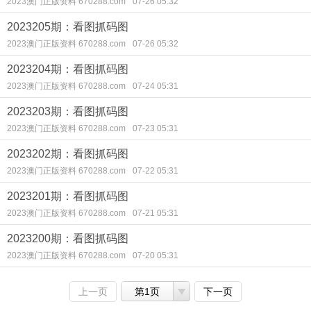
2023澳门正版资料 670288.com
07-26 05:32
2023205期：看图抓码图
2023澳门正版资料 670288.com
07-26 05:32
2023204期：看图抓码图
2023澳门正版资料 670288.com
07-24 05:31
2023203期：看图抓码图
2023澳门正版资料 670288.com
07-23 05:31
2023202期：看图抓码图
2023澳门正版资料 670288.com
07-22 05:31
2023201期：看图抓码图
2023澳门正版资料 670288.com
07-21 05:31
2023200期：看图抓码图
2023澳门正版资料 670288.com
07-20 05:31
上一页
第1页
下一页