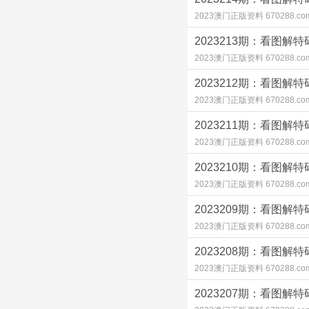
2023澳门正版资料 670288.co
2023213期：看图解特
2023澳门正版资料 670288.co
2023212期：看图解特
2023澳门正版资料 670288.co
2023211期：看图解特
2023澳门正版资料 670288.co
2023210期：看图解特
2023澳门正版资料 670288.co
2023209期：看图解特
2023澳门正版资料 670288.co
2023208期：看图解特
2023澳门正版资料 670288.co
2023207期：看图解特